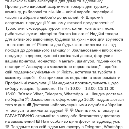
та ексклюзивних аксесуарів для дому та відпочинку
Пропонуємо широкий асортимент товарів для туризму,
кемпінгу, риболовлі та пікніків – якісні вироби, перевірені
часом та зібрані з любов'ю до деталей. 🔹 Широкий
асортимент продукції У нашому каталозі представлені: ✅
Туристичні сковороди, турбо-пічки, котли, коптильні, ножі,
рибальські сумки, ліхтарі та багато іншого ✅ Надійні товари
для активного відпочинку, будинки та кухні – все для зручності
та натхнення. ✅ Рішення для будь-якого стилю життя - від
походів до домашнього затишку ✅ Збалансований вибір: еко-
продукція з дерева, кухонні гравівальні дошки, фартухи з
вашим принтом, монастирі, мангали, шампури, годинники та
постери ✅ Аксесуари з можливістю персоналізації – зробіть
свій подарунок унікальним ✅ Якість, естетика та турбота в
кожному виробі – без прихованих недоліків та компромісів 🔹
Професійні консультації Менеджери проконсультують щодо
вибору товарів. Працюємо: Пн-Пт 10:00 – 18:00, Сб 11:00 –
16:00. Зв'язок: Viber, Telegram, WhatsApp. 🔹 Швидка доставка
по Україні 📦 Замовлення, оформлені до 16:00, надсилаються
того ж дня. 🚚 Доставка найпопулярнішими службами України
🔹 Бонуси та знижки за відгуки! 💬 💬 Оцініть якість товару та
ГАРАНТОВАНО отримайте знижку або безкоштовну доставку
на замовлення! 📸 Нам особливо цінні фото- та відеовідгуки.
💬 Повідомте про свій відгук менеджеру в Telegram, WhatsApp