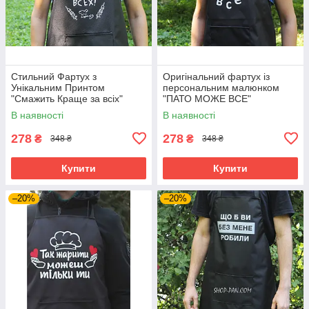
Стильний Фартух з
Оригінальний фартух із
Унікальним Принтом
персональним малюнком
"Смажить Краще за всіх"
"ПАТО МОЖЕ ВСЕ"
В наявності
В наявності
278
278
₴
₴
348 ₴
348 ₴
Купити
Купити
–20%
–20%