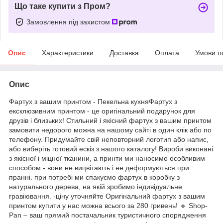
Що таке купити з Пром?
Замовлення під захистом
Опис
Характеристики
Доставка
Оплата
Умови п
Опис
Фартух з вашим принтом - Пекельна кухняФартух з
ексклюзивним принтом - це оригінальний подарунок для
друзів і близьких! Стильний і якісний фартух з вашим принтом
замовити недорого можна на нашому сайті в один клік або по
телефону. Придумайте свій неповторний логотип або напис,
або виберіть готовий ескіз з нашого каталогу! Вироби виконані
з якісної і міцної тканини, а принти ми наносимо особливим
способом - вони не вицвітають і не деформуються при
пранні. при потребі ми спакуємо фартух в коробку з
натурального дерева, на якій зробимо індивідуальне
гравіювання. -ціну уточняйте Оригінальний фартух з вашим
принтом купити у нас можна всього за 280 гривень! 🔹 Shop-
Pan – ваш прямий постачальник туристичного спорядження