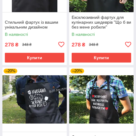
Ексклюзивний фартух для
Стильний фартух із вашим
кулінарних шедеврів "Що б ви
унікальним дизайном
без мене робили"
В наявності
В наявності
278
278
₴
₴
348 ₴
348 ₴
Купити
Купити
–20%
–20%