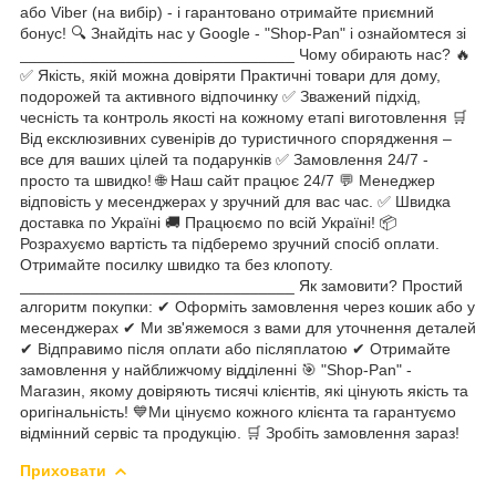
або Viber (на вибір) - і гарантовано отримайте приємний
бонус! 🔍 Знайдіть нас у Google - "Shop-Pan" і ознайомтеся зі
_______________________________ Чому обирають нас? 🔥
✅ Якість, якій можна довіряти Практичні товари для дому,
подорожей та активного відпочинку ✅ Зважений підхід,
чесність та контроль якості на кожному етапі виготовлення 🛒
Від ексклюзивних сувенірів до туристичного спорядження –
все для ваших цілей та подарунків ✅ Замовлення 24/7 -
просто та швидко! 🌐 Наш сайт працює 24/7 💬 Менеджер
відповість у месенджерах у зручний для вас час. ✅ Швидка
доставка по Україні 🚚 Працюємо по всій Україні! 📦
Розрахуємо вартість та підберемо зручний спосіб оплати.
Отримайте посилку швидко та без клопоту.
_______________________________ Як замовити? Простий
алгоритм покупки: ✔ Оформіть замовлення через кошик або у
месенджерах ✔ Ми зв'яжемося з вами для уточнення деталей
✔ Відправимо після оплати або післяплатою ✔ Отримайте
замовлення у найближчому відділенні 🎯 "Shop-Pan" -
Магазин, якому довіряють тисячі клієнтів, які цінують якість та
оригінальність! 💙Ми цінуємо кожного клієнта та гарантуємо
відмінний сервіс та продукцію. 🛒 Зробіть замовлення зараз!
Приховати