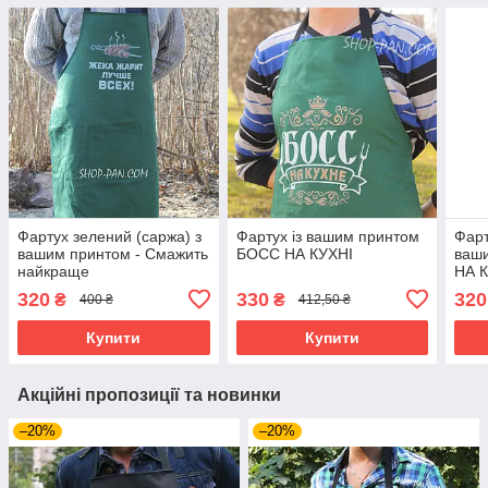
Фартух зелений (саржа) з
Фартух із вашим принтом
Фарт
вашим принтом - Смажить
БОСС НА КУХНІ
ваш
найкраще
НА 
320
330
320
₴
₴
400 ₴
412,50 ₴
Купити
Купити
Акційні пропозиції та новинки
–20%
–20%