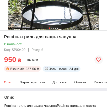
Решітка-гриль для саджа чавунна
В наявності
Код: SP00409
Роздріб
950
₴
1 187,50 ₴
Економія
237.50 ₴
Залишилось
24 дні
Опис
Характеристики
Доставка
Оплата
Умови п
Опис
Решітка-гриль для саджа чавуннаРешітка-гриль для саджа