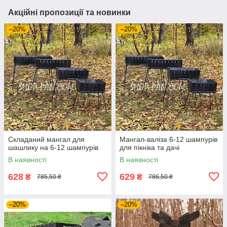
Акційні пропозиції та новинки
–20%
–20%
Складаний мангал для
Мангал-валіза 6-12 шампурів
шашлику на 6-12 шампурів
для пікніка та дачі
В наявності
В наявності
628
629
₴
₴
785,50 ₴
786,50 ₴
–20%
–20%