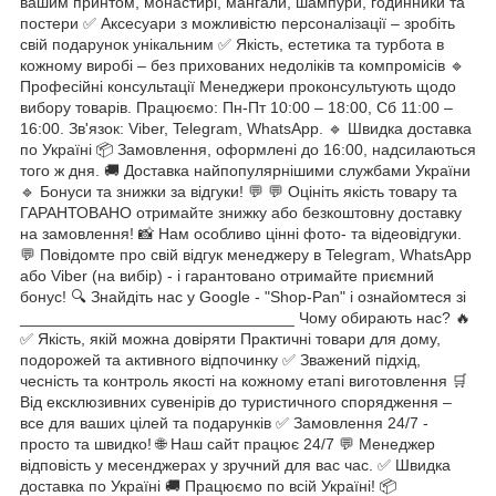
вашим принтом, монастирі, мангали, шампури, годинники та
постери ✅ Аксесуари з можливістю персоналізації – зробіть
свій подарунок унікальним ✅ Якість, естетика та турбота в
кожному виробі – без прихованих недоліків та компромісів 🔹
Професійні консультації Менеджери проконсультують щодо
вибору товарів. Працюємо: Пн-Пт 10:00 – 18:00, Сб 11:00 –
16:00. Зв'язок: Viber, Telegram, WhatsApp. 🔹 Швидка доставка
по Україні 📦 Замовлення, оформлені до 16:00, надсилаються
того ж дня. 🚚 Доставка найпопулярнішими службами України
🔹 Бонуси та знижки за відгуки! 💬 💬 Оцініть якість товару та
ГАРАНТОВАНО отримайте знижку або безкоштовну доставку
на замовлення! 📸 Нам особливо цінні фото- та відеовідгуки.
💬 Повідомте про свій відгук менеджеру в Telegram, WhatsApp
або Viber (на вибір) - і гарантовано отримайте приємний
бонус! 🔍 Знайдіть нас у Google - "Shop-Pan" і ознайомтеся зі
_______________________________ Чому обирають нас? 🔥
✅ Якість, якій можна довіряти Практичні товари для дому,
подорожей та активного відпочинку ✅ Зважений підхід,
чесність та контроль якості на кожному етапі виготовлення 🛒
Від ексклюзивних сувенірів до туристичного спорядження –
все для ваших цілей та подарунків ✅ Замовлення 24/7 -
просто та швидко! 🌐 Наш сайт працює 24/7 💬 Менеджер
відповість у месенджерах у зручний для вас час. ✅ Швидка
доставка по Україні 🚚 Працюємо по всій Україні! 📦