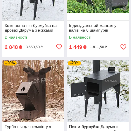
Компактна піч-буржуйка на
Індивідуальний мангал у
дровах Дарума з ніжками
валізі на 6 шампурів
В наявності
В наявності
2 848
1 449
₴
₴
3 560,50 ₴
1 811,50 ₴
–20%
–20%
Турбо піч для кемпінгу з
Пекти-буржуйка Дарума з