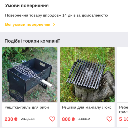
Умови повернення
Повернення товару впродовж 14 днів за домовленістю
Всі умови повернення
Подібні товари компанії
Решітка-гриль для риби
Решітка для мангалу Люкс
Ребе
грил
230
800
5 1
₴
₴
287,50 ₴
1 000 ₴