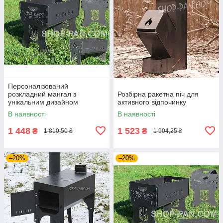
Персоналізований
розкладний мангал з
Розбірна ракетна піч для
унікальним дизайном
активного відпочинку
В наявності
В наявності
1 448
1 523
₴
₴
1 810,50 ₴
1 904,25 ₴
–20%
–20%