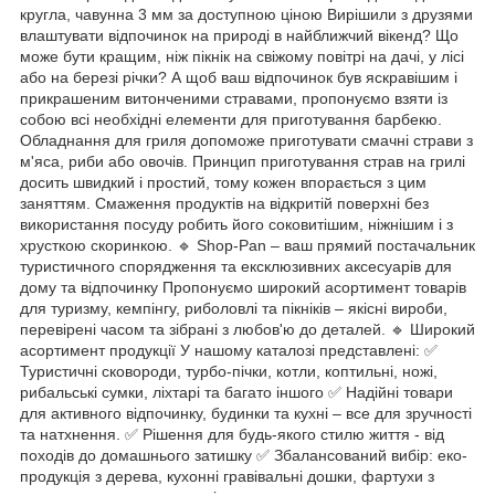
кругла, чавунна 3 мм за доступною ціною Вирішили з друзями
влаштувати відпочинок на природі в найближчий вікенд? Що
може бути кращим, ніж пікнік на свіжому повітрі на дачі, у лісі
або на березі річки? А щоб ваш відпочинок був яскравішим і
прикрашеним витонченими стравами, пропонуємо взяти із
собою всі необхідні елементи для приготування барбекю.
Обладнання для гриля допоможе приготувати смачні страви з
м'яса, риби або овочів. Принцип приготування страв на грилі
досить швидкий і простий, тому кожен впорається з цим
заняттям. Смаження продуктів на відкритій поверхні без
використання посуду робить його соковитішим, ніжнішим і з
хрусткою скоринкою. 🔹 Shop-Pan – ваш прямий постачальник
туристичного спорядження та ексклюзивних аксесуарів для
дому та відпочинку Пропонуємо широкий асортимент товарів
для туризму, кемпінгу, риболовлі та пікніків – якісні вироби,
перевірені часом та зібрані з любов'ю до деталей. 🔹 Широкий
асортимент продукції У нашому каталозі представлені: ✅
Туристичні сковороди, турбо-пічки, котли, коптильні, ножі,
рибальські сумки, ліхтарі та багато іншого ✅ Надійні товари
для активного відпочинку, будинки та кухні – все для зручності
та натхнення. ✅ Рішення для будь-якого стилю життя - від
походів до домашнього затишку ✅ Збалансований вибір: еко-
продукція з дерева, кухонні гравівальні дошки, фартухи з