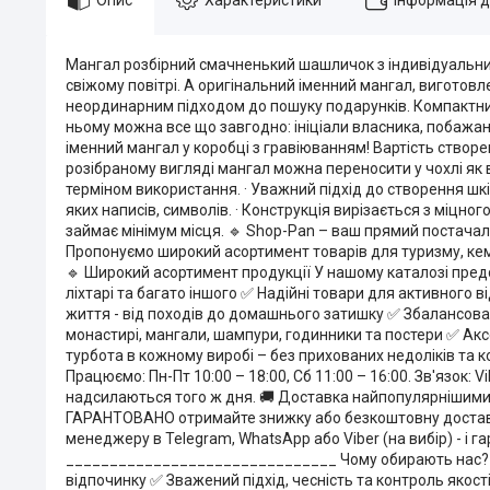
Мангал розбірний смачненький шашличок з індивідуальни
свіжому повітрі. А оригінальний іменний мангал, виготов
неординарним підходом до пошуку подарунків. Компактний
ньому можна все що завгодно: ініціали власника, побажан
іменний мангал у коробці з гравіюванням! Вартість створ
розібраному вигляді мангал можна переносити у чохлі як в
терміном використання. · Уважний підхід до створення шкі
яких написів, символів. · Конструкція вирізається з міцног
займає мінімум місця. 🔹 Shop-Pan – ваш прямий постача
Пропонуємо широкий асортимент товарів для туризму, кемпін
🔹 Широкий асортимент продукції У нашому каталозі предст
ліхтарі та багато іншого ✅ Надійні товари для активного в
життя - від походів до домашнього затишку ✅ Збалансован
монастирі, мангали, шампури, годинники та постери ✅ Аксе
турбота в кожному виробі – без прихованих недоліків та 
Працюємо: Пн-Пт 10:00 – 18:00, Сб 11:00 – 16:00. Зв'язок: 
надсилаються того ж дня. 🚚 Доставка найпопулярнішими сл
ГАРАНТОВАНО отримайте знижку або безкоштовну доставку н
менеджеру в Telegram, WhatsApp або Viber (на вибір) - і г
_______________________________ Чому обирають нас? 🔥
відпочинку ✅ Зважений підхід, чесність та контроль якос