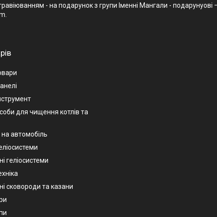
віюванням - на подарунок з групи Іменні Мангали - подарунуові – і
am.
рів
овари
анелі
нструмент
асоби для чищення котлів та
 на автомобіль
геліосистеми
ні геліосистеми
ехніка
ні сковороди та казани
ри
пи