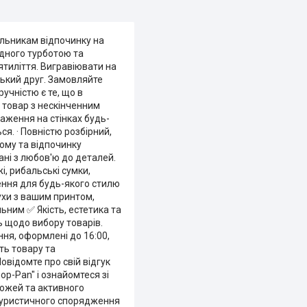
льникам відпочинку на
одного турботою та
тиліття. Вигравіювати на
зький друг. Замовляйте
учністю є те, що в
й товар з нескінченним
раження на стінках будь-
ся. · Повністю розбірний,
ому та відпочинку
рані з любов'ю до деталей.
і, рибальські сумки,
шення для будь-якого стилю
ухи з вашим принтом,
ьним ✅ Якість, естетика та
ь щодо вибору товарів.
ння, оформлені до 16:00,
ть товару та
відомте про свій відгук
op-Pan" і ознайомтеся зі
рожей та активного
о туристичного спорядження