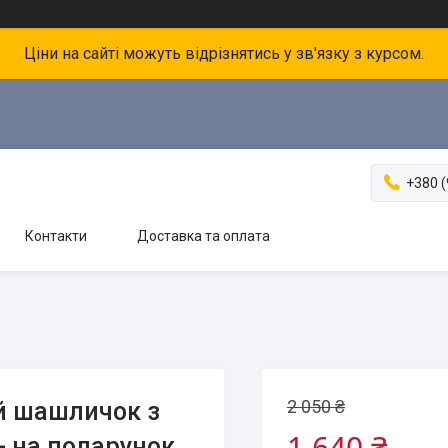
Ціни на сайті можуть відрізнятись у зв'язку з курсом.
+380 (
Контакти
Доставка та оплата
2 050 ₴
й шашличок з
1 640 ₴
- на подарунок