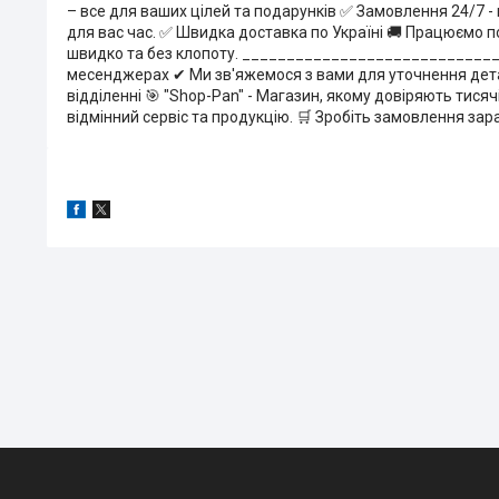
– все для ваших цілей та подарунків ✅ Замовлення 24/7 -
для вас час. ✅ Швидка доставка по Україні 🚚 Працюємо по
швидко та без клопоту. ______________________________
месенджерах ✔ Ми зв'яжемося з вами для уточнення дет
відділенні 🎯 "Shop-Pan" - Магазин, якому довіряють тисячі
відмінний сервіс та продукцію. 🛒 Зробіть замовлення зара