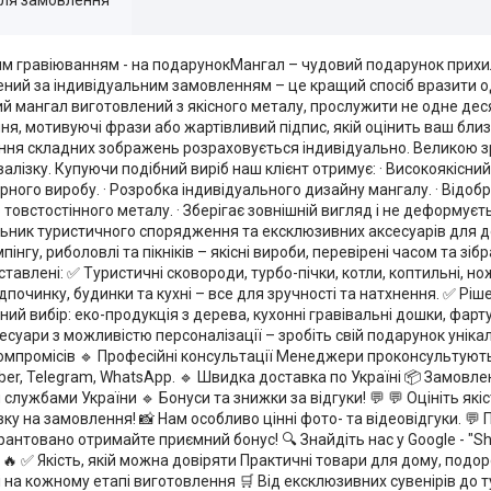
м гравіюванням - на подарунокМангал – чудовий подарунок прихи
лений за індивідуальним замовленням – це кращий спосіб вразити 
 мангал виготовлений з якісного металу, прослужити не одне деся
ня, мотивуючі фрази або жартівливий підпис, якій оцінить ваш бли
ення складних зображень розраховується індивідуально. Великою зр
алізку. Купуючи подібний виріб наш клієнт отримує: · Високоякісни
рного виробу. · Розробка індивідуального дизайну мангалу. · Відоб
о товстостінного металу. · Зберігає зовнішній вигляд і не деформуєть
льник туристичного спорядження та ексклюзивних аксесуарів для д
гу, риболовлі та пікніків – якісні вироби, перевірені часом та зіб
авлені: ✅ Туристичні сковороди, турбо-пічки, котли, коптильні, нож
ідпочинку, будинки та кухні – все для зручності та натхнення. ✅ Рі
ий вибір: еко-продукція з дерева, кухонні гравівальні дошки, фарт
суари з можливістю персоналізації – зробіть свій подарунок унікал
компромісів 🔹 Професійні консультації Менеджери проконсультуют
Viber, Telegram, WhatsApp. 🔹 Швидка доставка по Україні 📦 Замовле
ужбами України 🔹 Бонуси та знижки за відгуки! 💬 💬 Оцініть якіс
а замовлення! 📸 Нам особливо цінні фото- та відеовідгуки. 💬 По
арантовано отримайте приємний бонус! 🔍 Знайдіть нас у Google - "Sh
 ✅ Якість, якій можна довіряти Практичні товари для дому, подо
ті на кожному етапі виготовлення 🛒 Від ексклюзивних сувенірів д