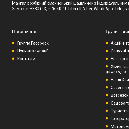
Мангал розбірний смачненький шашличок з індивідуальним гра
Замовте: +380 (93) 676-40-10 Lifecell, Viber, WhatsApp, Telegr
Посилання
Групи това
Группа Facebook
Акційні т
Новини компанії
Сонячні п
Контакти
Електроі
Хімічні з
димоходів
Наклейки
Сезонні 
Всесезон
Садова т
Туристич
Генерато
Мотопом