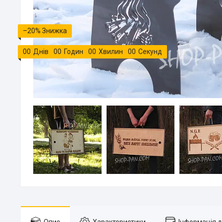
–20%
0
0
Днів
0
0
Годин
0
0
Хвилин
0
0
Секунд
Опис
Характеристики
Інформація 