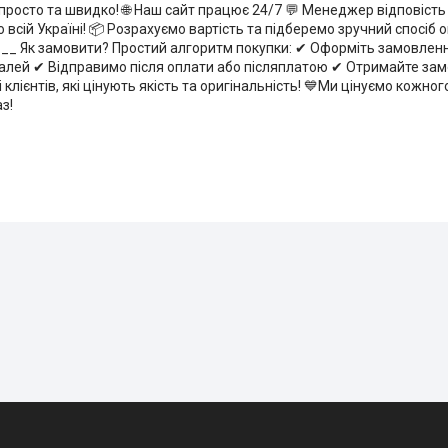
 просто та швидко! 🌐 Наш сайт працює 24/7 💬 Менеджер відповіст
 всій Україні! 📦 Розрахуємо вартість та підберемо зручний спосіб
_ Як замовити? Простий алгоритм покупки: ✔ Оформіть замовленн
алей ✔ Відправимо після оплати або післяплатою ✔ Отримайте за
 клієнтів, які цінують якість та оригінальність! 💙Ми цінуємо кожно
з!