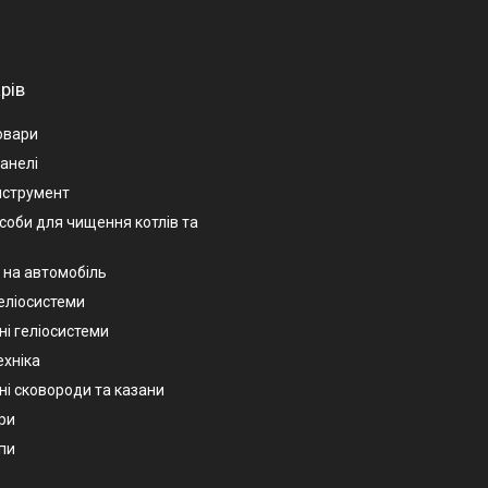
рів
овари
анелі
нструмент
асоби для чищення котлів та
 на автомобіль
геліосистеми
ні геліосистеми
ехніка
ні сковороди та казани
ри
пи