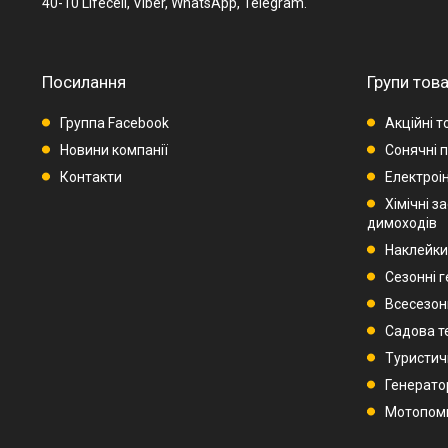
40-10 Lifecell, Viber, WhatsApp, Telegram.
Посилання
Групи това
Группа Facebook
Акційні т
Новини компанії
Сонячні п
Контакти
Електроі
Хімічні з
димоходів
Наклейки
Сезонні 
Всесезон
Садова т
Туристич
Генерато
Мотопом