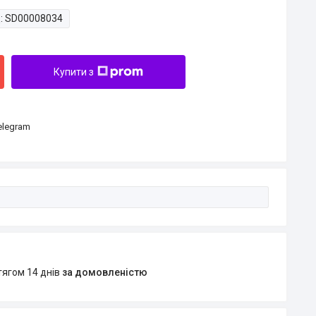
:
SD00008034
Купити з
Telegram
тягом 14 днів
за домовленістю