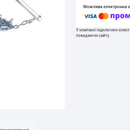
У компанії підключені елек
покидаючи сайту.
для замовлення