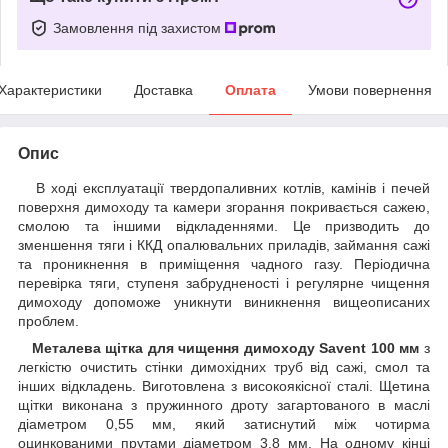
Замовлення під захистом
Характеристики
Доставка
Оплата
Умови повернення
Опис
В ході експлуатації твердопаливних котлів, камінів і печей
поверхня димоходу та камери згорання покривається сажею,
смолою та іншими відкладеннями. Це призводить до
зменшення тяги і ККД опалювальних приладів, займання сажі
та проникнення в приміщення чадного газу. Періодична
перевірка тяги, ступеня забрудненості і регулярне чищення
димоходу допоможе уникнути виникнення вищеописаних
проблем.
Металева щітка для чищення димоходу Savent 100 мм
з
легкістю очистить стінки димохідних труб від сажі, смол та
інших відкладень. Виготовлена з високоякісної сталі. Щетина
щітки виконана з пружинного дроту загартованого в маслі
діаметром 0,55 мм, який затиснутий між чотирма
оцинкованими прутами діаметром 3,8 мм. На одному кінці