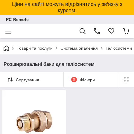
Ціни на сайті можуть відрізнятись у зв'язку з
курсом.
PC-Remote
Товари та послуги
Система опалення
Геліосистеми
Розширювальні баки для геліосистем
Сортування
0
Фільтри