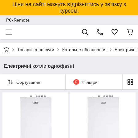
Ціни на сайті можуть відрізнятись у зв'язку з
курсом.
PC-Remote
Товари та послуги
Котельне обладнання
Електричні
Електричні котли однофазні
Сортування
0
Фільтри