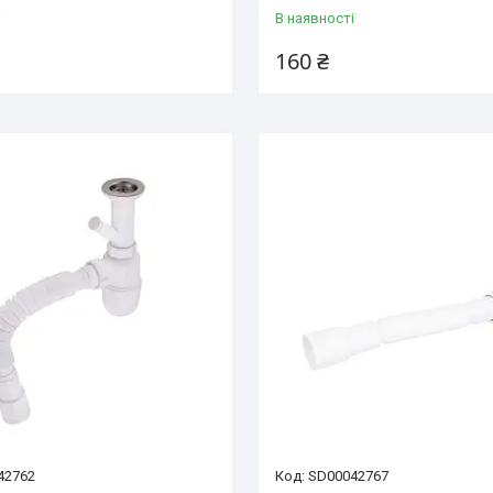
і
В наявності
160 ₴
42762
SD00042767