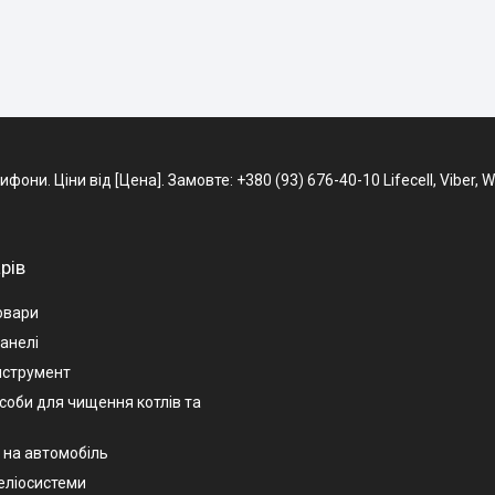
и. Ціни від [Цена]. Замовте: +380 (93) 676-40-10 Lifecell, Viber, 
рів
овари
анелі
нструмент
асоби для чищення котлів та
 на автомобіль
геліосистеми