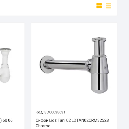
SD00038631
) 60 06
Сифон Lidz Tani 02 LDTAN02CRM32528
Chrome