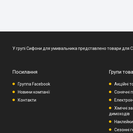
У групі Сифони для умивальника представлено товари для Сифон
Посилання
Групи това
Группа Facebook
Акційні т
Новини компанії
Сонячні п
Контакти
Електроі
Хімічні з
димоходів
Наклейки
Сезонні 