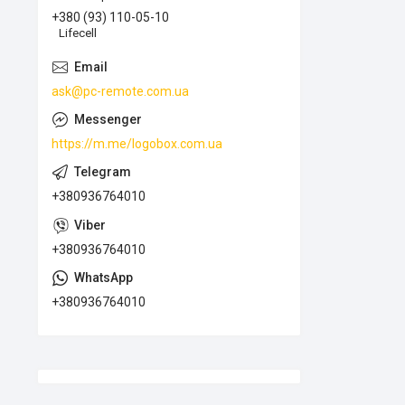
+380 (93) 110-05-10
Lifecell
ask@pc-remote.com.ua
https://m.me/logobox.com.ua
+380936764010
+380936764010
+380936764010