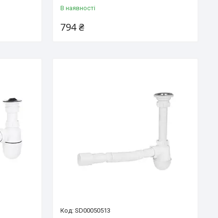
В наявності
794 ₴
SD00050513