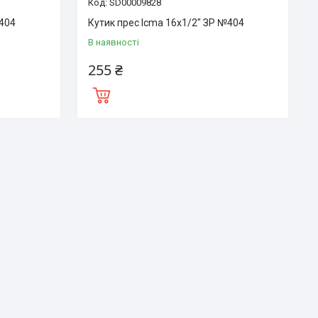
SD00009828
№404
Кутик прес Icma 16х1/2" ЗР №404
В наявності
255 ₴