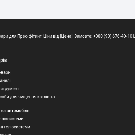
и для Прес-фітинг. Ціни від [Цена]. Замовте: +380 (93) 676-40-10 Lif
рів
овари
анелі
нструмент
асоби для чищення котлів та
 на автомобіль
геліосистеми
ні геліосистеми
ехніка