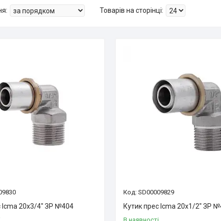
09830
SD00009829
 Icma 20х3/4" ЗР №404
Кутик прес Icma 20х1/2" ЗР 
і
В наявності