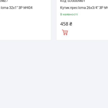
09827
SD00009831
с Icma 32х1" ЗР №404
Кутик прес Icma 26х3/4" ЗР 
і
В наявності
458 ₴