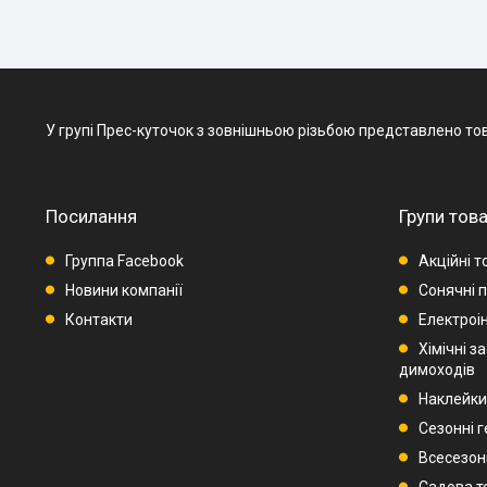
У групі Прес-куточок з зовнішньою різьбою представлено товар
Посилання
Групи това
Группа Facebook
Акційні т
Новини компанії
Сонячні п
Контакти
Електроі
Хімічні з
димоходів
Наклейки
Сезонні 
Всесезон
Садова т