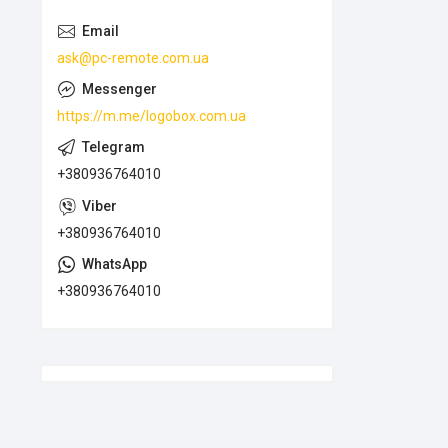
ask@pc-remote.com.ua
https://m.me/logobox.com.ua
+380936764010
+380936764010
+380936764010