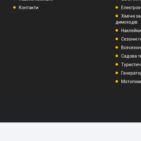
Контакти
Електроі
Хімічні з
димоходів
Наклейки
Сезонні 
Всесезон
Садова т
Туристич
Генерато
Мотопом