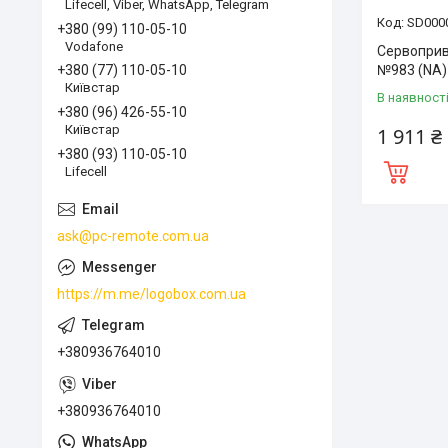
Lifecell, Viber, WhatsApp, Telegram
SD000
+380 (99) 110-05-10
Vodafone
Сервоприв
№983 (NA)
+380 (77) 110-05-10
Київстар
В наявност
+380 (96) 426-55-10
Київстар
1 911 ₴
+380 (93) 110-05-10
Lifecell
ask@pc-remote.com.ua
https://m.me/logobox.com.ua
+380936764010
+380936764010