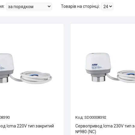
08390
SD00008392
од Icma 220V тип закритий
Сервопривод Icma 230V тип 
№980 (NC)