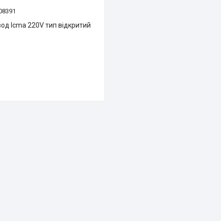
08391
од Icma 220V тип відкритий
і