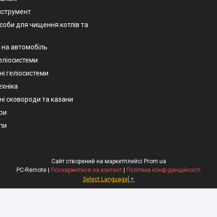
нструмент
асоби для чищення котлів та
 на автомобіль
геліосистеми
ні геліосистеми
ехніка
ні сковороди та казани
ри
пи
Сайт створений на маркетплейсі
Prom.ua
PC-Remote |
Поскаржитися на контент
|
Політика конфіденційності
Select Language
▼