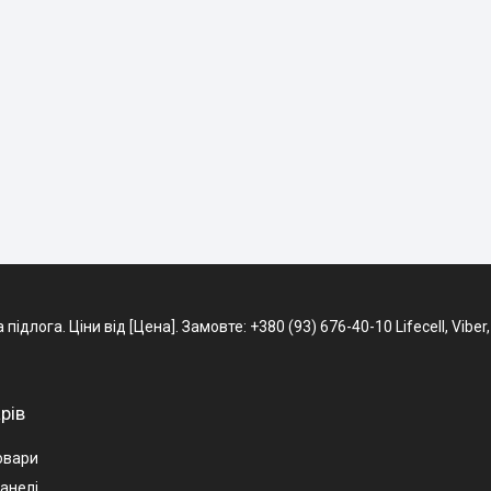
длога. Ціни від [Цена]. Замовте: +380 (93) 676-40-10 Lifecell, Viber
рів
овари
анелі