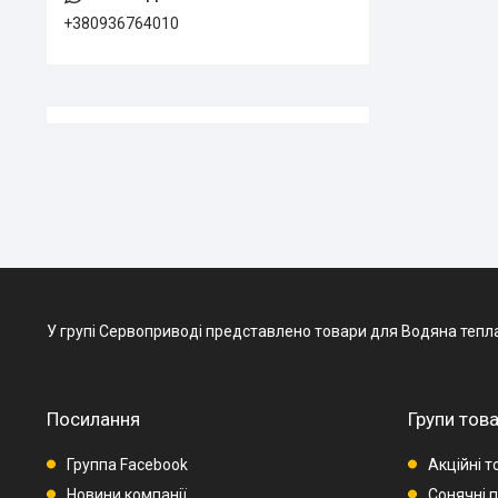
+380936764010
У групі Сервоприводі представлено товари для Водяна тепла пі
Посилання
Групи това
Группа Facebook
Акційні т
Новини компанії
Сонячні п