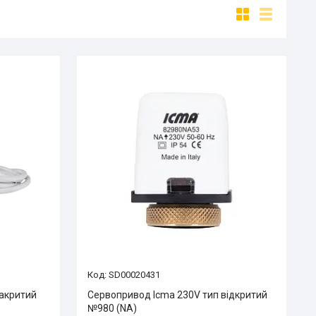
SD00020431
закритий
Сервопривод Icma 230V тип відкритий
№980 (NA)