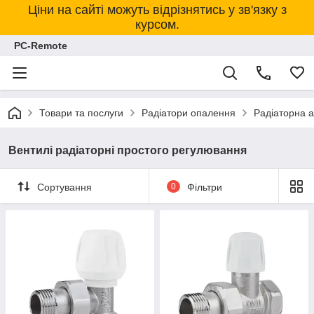
Ціни на сайті можуть відрізнятись у зв'язку з
курсом.
PC-Remote
Товари та послуги
Радіатори опалення
Радіаторна 
Вентилі радіаторні простого регулювання
Сортування
0
Фільтри