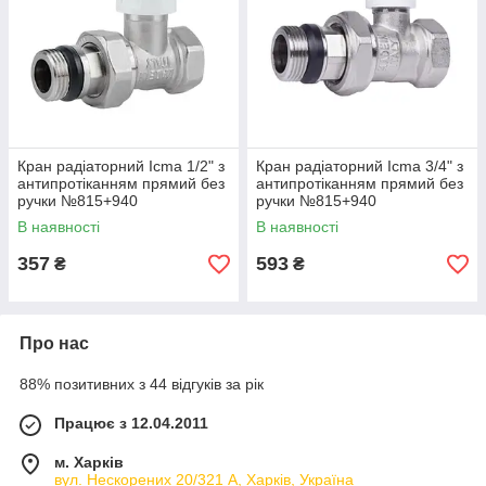
Кран радіаторний Icma 1/2" з
Кран радіаторний Icma 3/4" з
антипротіканням прямий без
антипротіканням прямий без
ручки №815+940
ручки №815+940
В наявності
В наявності
357
593
₴
₴
Про нас
88% позитивних з 44 відгуків за рік
Працює з 12.04.2011
м. Харків
вул. Нескорених 20/321 А, Харків, Україна