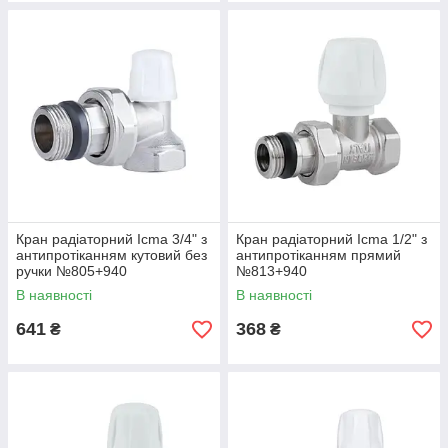
Кран радіаторний Icma 3/4" з
Кран радіаторний Icma 1/2" з
антипротіканням кутовий без
антипротіканням прямий
ручки №805+940
№813+940
В наявності
В наявності
641
368
₴
₴