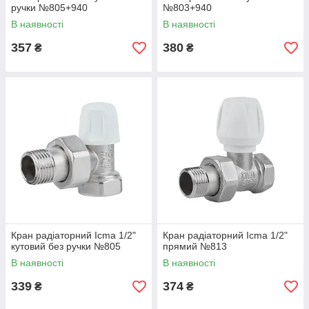
ручки №805+940
№803+940
В наявності
В наявності
357
380
₴
₴
Кран радіаторний Icma 1/2"
Кран радіаторний Icma 1/2"
кутовий без ручки №805
прямий №813
В наявності
В наявності
339
374
₴
₴