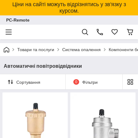
Ціни на сайті можуть відрізнятись у зв'язку з
курсом.
PC-Remote
Товари та послуги
Система опалення
Компоненти б
Автоматичні повітровідвідники
Сортування
0
Фільтри