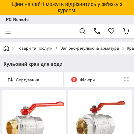
Ціни на сайті можуть відрізнятись у зв'язку з
курсом.
PC-Remote
Товари та послуги
Запірно-регулююча арматура
Кра
Кульовий кран для води
Сортування
0
Фільтри