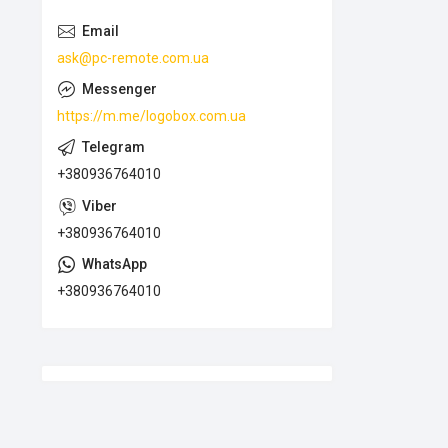
ask@pc-remote.com.ua
https://m.me/logobox.com.ua
+380936764010
+380936764010
+380936764010