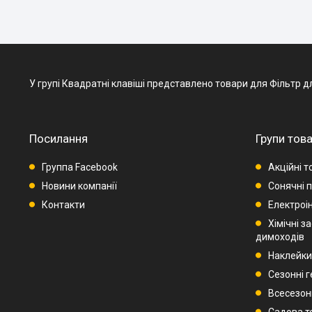
У групі Квадратні клавіші представлено товари для Фільтр для 
Посилання
Групи това
Группа Facebook
Акційні т
Новини компанії
Сонячні п
Контакти
Електроі
Хімічні з
димоходів
Наклейки
Сезонні 
Всесезон
Садова т