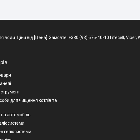
води. Ціни від [Цена]. Замовте: +380 (93) 676-40-10 Lifecell, Viber,
рів
овари
анелі
нструмент
асоби для чищення котлів та
 на автомобіль
геліосистеми
ні геліосистеми
ехніка