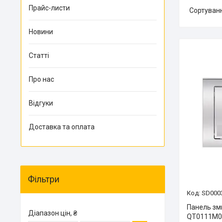
Прайс-листи
Новини
Статті
Про нас
Відгуки
Доставка та оплата
Фільтри
SD000
Панель зми
Діапазон цін, ₴
QT0111M0