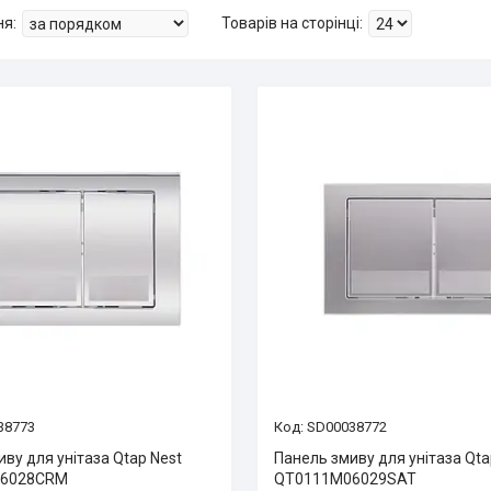
38773
SD00038772
ву для унітаза Qtap Nest
Панель змиву для унітаза Qta
6028CRM
QT0111M06029SAT