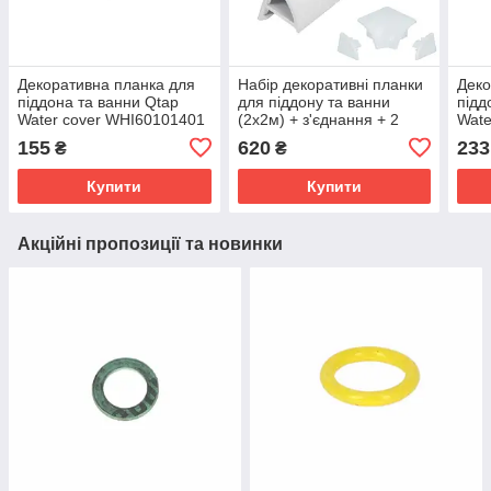
Декоративна планка для
Набір декоративні планки
Деко
піддона та ванни Qtap
для піддону та ванни
підд
Water cover WHI60101401
(2x2м) + з'єднання + 2
Wate
ковпачки Qtap WCS012
155
620
233
₴
₴
Купити
Купити
Акційні пропозиції та новинки