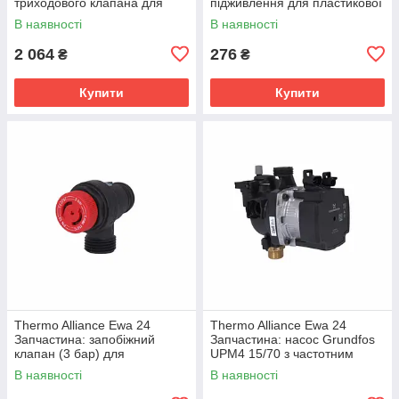
триходового клапана для
підживлення для пластикової
пластикової гідрогрупи
гідрогрупи (15311009000074)
В наявності
В наявності
(15311660500100)
2 064
276
₴
₴
Купити
Купити
Thermo Alliance Ewa 24
Thermo Alliance Ewa 24
Запчастина: запобіжний
Запчастина: насос Grundfos
клапан (3 бар) для
UPM4 15/70 з частотним
пластикової гідрогрупи
регулюванням
В наявності
В наявності
(15311009000051)
(15311010000012)