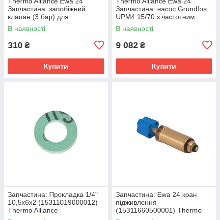
Thermo Alliance Ewa 24
Thermo Alliance Ewa 24
Запчастина: запобіжний
Запчастина: насос Grundfos
клапан (3 бар) для
UPM4 15/70 з частотним
пластикової гідрогрупи
регулюванням
В наявності
В наявності
(15311009000051)
(15311010000012)
310
9 082
₴
₴
Купити
Купити
Запчастина: Прокладка 1/4"
Запчастина: Ewa 24 кран
10,5x6x2 (15311019000012)
підживлення
Thermo Alliance
(15311660500001) Thermo
Alliance