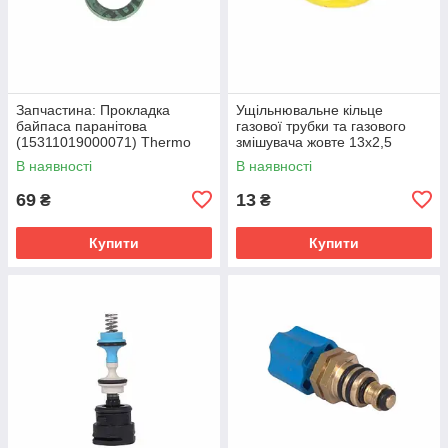
Запчастина: Прокладка
Ущільнювальне кільце
байпаса паранітова
газової трубки та газового
(15311019000071) Thermo
змішувача жовте 13х2,5
Alliance
Thermo Alliance Ewa 24
В наявності
В наявності
69
13
₴
₴
Купити
Купити