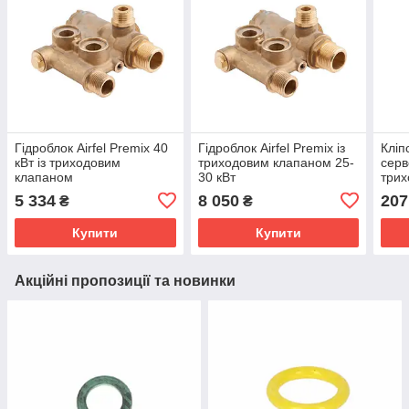
Гідроблок Airfel Premix 40
Гідроблок Airfel Premix із
Кліпс
кВт із триходовим
триходовим клапаном 25-
серв
клапаном
30 кВт
трих
5 334
8 050
207
₴
₴
Купити
Купити
Акційні пропозиції та новинки